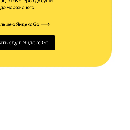
юд: от бургеров до суши,
 до мороженого.
ольше о Яндекс Go
ать еду в Яндекс Go