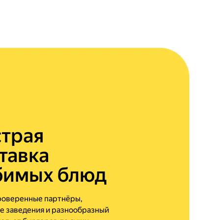
трая
тавка
бимых блюд
роверенные партнёры,
е заведения и разнообразный