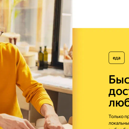
Быс
дос
лю
Только п
локальны