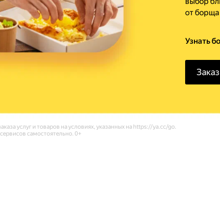
выбор бл
от борща
Узнать б
Заказ
каза услуг и товаров на условиях, указанных на
https://ya.cc/go.
 сервисов самостоятельно. 0+